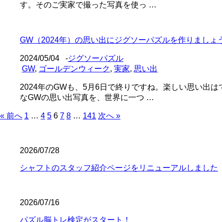
す。そのご実家で撮った写真を使っ …
GW（2024年）の思い出にジグソーパズルを作りまし
2024/05/04
-
ジグソーパズル
GW
,
ゴールデンウィーク
,
実家
,
思い出
2024年のGWも、5月6日で終りですね。楽しい思い
なGWの思い出写真を、世界に一つ …
« 前へ
1
…
4
5
6
7
8
…
141
次へ »
2026/07/28
シャフトのスタッフ紹介ページをリニューアルしました
2026/07/16
パズル脳トレ検定がスタート！