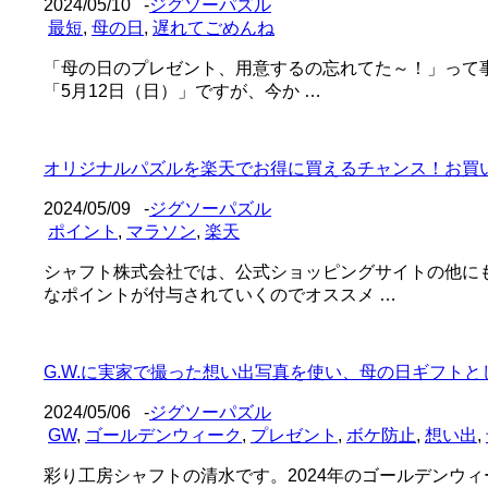
2024/05/10
-
ジグソーパズル
最短
,
母の日
,
遅れてごめんね
「母の日のプレゼント、用意するの忘れてた～！」って事
「5月12日（日）」ですが、今か …
オリジナルパズルを楽天でお得に買えるチャンス！お買
2024/05/09
-
ジグソーパズル
ポイント
,
マラソン
,
楽天
シャフト株式会社では、公式ショッピングサイトの他に
なポイントが付与されていくのでオススメ …
G.W.に実家で撮った想い出写真を使い、母の日ギフト
2024/05/06
-
ジグソーパズル
GW
,
ゴールデンウィーク
,
プレゼント
,
ボケ防止
,
想い出
,
彩り工房シャフトの清水です。2024年のゴールデンウ