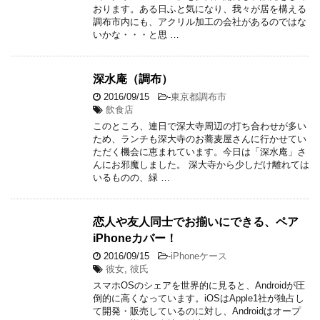
おります。ある日ふと気になり、我々が居を構える
調布市内にも、アクリル加工の会社があるのではな
いかな・・・と思 …
深水庵（調布）
2016/09/15
-
東京都調布市
飲食店
このところ、連日で深大寺周辺の打ち合わせが多い
ため、ランチも深大寺のお蕎麦屋さんに行かせてい
ただく機会に恵まれています。今日は「深水庵」さ
んにお邪魔しました。 深大寺から少しだけ離れては
いるものの、緑 …
恋人や友人同士でお揃いにできる、ペア
iPhoneカバー！
2016/09/15
-
iPhoneケース
彼女
,
彼氏
スマホOSのシェアを世界的に見ると、Androidが圧
倒的に高くなっています。iOSはApple1社が独占し
て開発・販売しているのに対し、Androidはオープ