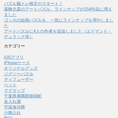
パズル脳トレ検定がスタート！
葛飾北斎のアートパズル、ラインナップが154作品に増え
ました
ゴッホの絵画パズルを、一気にラインナップを増やしまし
た
アートパズルに4人の作者を追加しました（エドマンド・
デュラック等）
カテゴリー
iOSアプリ
iPhoneケース
オリジナルグッズ
ジグソーパズル
ディフューザー
ペット
マグカップ
千葉県夷隅郡御宿町
名入れ酒
宇宙海洋葬
小物入れ