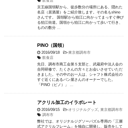
飲食店
京王線国領駅から、徒歩数分の場所にある、隠れた
名店（居酒屋）をご紹介致します。その名もshino
さんです。 国領駅から狛江に向かってまっすぐ伸び
る狛江街道。国領から狛江に向かって歩いて行き、
ものの数分 …
PINO（国領）
2016/09/18
-
東京都調布市
飲食店
先日、調布市商工会第５支部と、武蔵府中法人会の
合同研修で、たくさんの方々とお会いさせていただ
きました。その中のお一人は、シャフト株式会社の
すぐ近くにあるパン屋さんのオーナーでした。
「PINO（ピノ）」 …
アクリル加工のイラボレート
2016/09/15
-
オリジナルグッズ
,
東京都調布市
調布市
弊社では、オリジナルジグソーパズル専用の「三層
式アクリルフレーム」を独自に開発し、販売をして