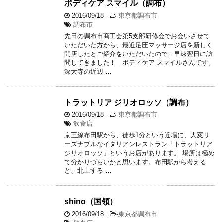
ボディケア スマイル（調布）
2016/09/18
-
東京都調布市
調布市
先日の調布市商工会第5支部研修会でお会いさせて
いただいた方から、最近足圧マッサージ店を新しく
開店したとご紹介をいただいたので、早速翌日に訪
問してきました！ ボディケア スマイルさんです。
深大寺の近辺 …
トラットリア ジリオロッソ（調布）
2016/09/18
-
東京都調布市
飲食店
京王線布田駅から、徒歩1分という近場に、大変リ
ーズナブルなイタリアンレストラン「トラットリア
ジリオロッソ」というお店があります。 場所は極め
て分かりづらいかと思います。布田駅から考える
と、北上する …
shino（国領）
2016/09/18
-
東京都調布市